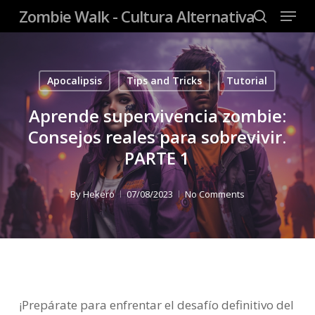
Menu
Skip
Zombie Walk - Cultura Alternativa
to
search
Close
main
Menu
content
Apocalipsis
Tips and Tricks
Tutorial
Aprende supervivencia zombie:
Consejos reales para sobrevivir.
PARTE 1
By
Hekero
07/08/2023
No Comments
¡Prepárate para enfrentar el desafío definitivo del