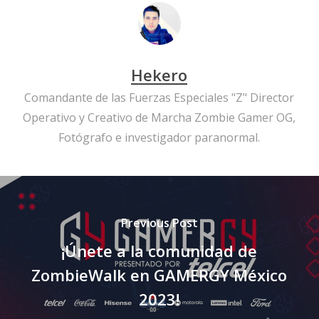
Hekero
Comandante de las Fuerzas Especiales "Z" Director
Operativo y Creativo de Marcha Zombie Gamer OG,
Fotógrafo e investigador paranormal.
Previous Post
¡Únete a la comunidad de
ZombieWalk en GAMERGY México
2023!